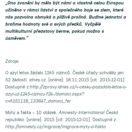
„Ono zvonění by mělo být námi a vlastně celou Evropou
učiněno v rámci lidství a společného boje se zlem, které
nás pozvolna obmyká a plíživě prolíná. Buďme jednotní a
braňme hodnoty své a svých předků. Vyčpělé
multikulturní představy berme, pokud možno s
úsměvem.“
Zdroje:
O azyl letos žádalo 1245 cizinců. České úřady schválily jen
52 žádostí.
idnes.cz.
[online]. 18.11.2015 [cit. 2015-12-01].
Dostupné z:
http://zpravy.idnes.cz/v-cesku-pozadalo-letos-o-
azyl-uz-1245-cizincu-f24-/domaci.aspx?
c=A151118_133647_domaci_fer
Mýty a fakta – 10 otázek.
Amnesty International Česká
republika.
[online]. 2015 [cit. 2015-12-01]. Dostupné z:
http://amnesty.cz/migrace/migrace-myty-a-fakta