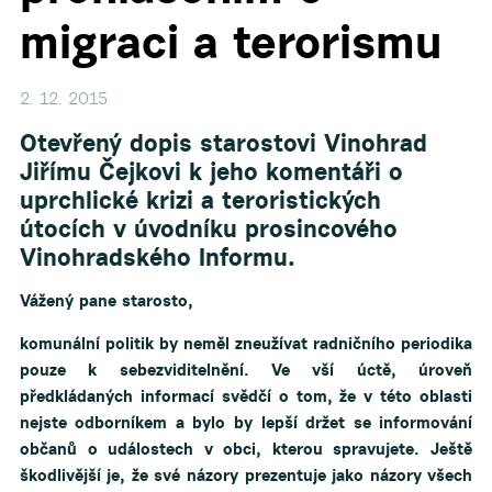
migraci a terorismu
2. 12. 2015
Otevřený dopis starostovi Vinohrad
Jiřímu Čejkovi k jeho komentáři o
uprchlické krizi a teroristických
útocích v úvodníku prosincového
Vinohradského Informu.
Vážený pane starosto,
komunální politik by neměl zneužívat radničního periodika
pouze k sebezviditelnění. Ve vší úctě, úroveň
předkládaných informací svědčí o tom, že v této oblasti
nejste odborníkem a bylo by lepší držet se informování
občanů o událostech v obci, kterou spravujete. Ještě
škodlivější je, že své názory prezentuje jako názory všech