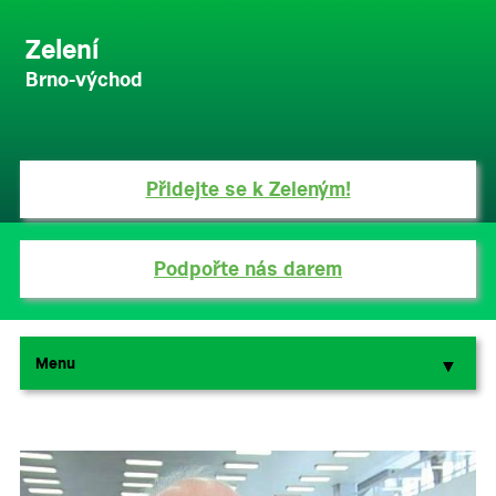
Zelení
Brno-východ
Přidejte se k Zeleným!
Podpořte nás darem
Menu
▼
▼