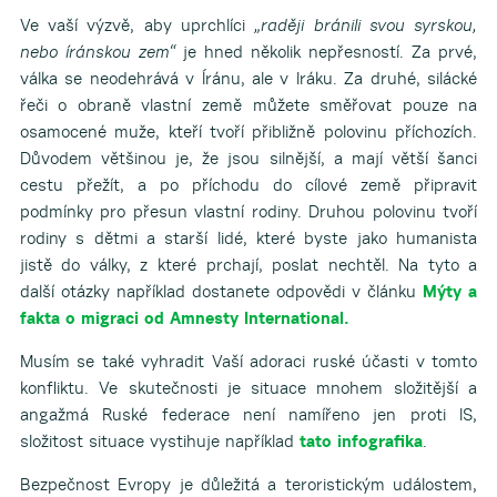
Ve vaší výzvě, aby uprchlíci
„raději bránili svou syrskou,
nebo íránskou zem“
je hned několik nepřesností. Za prvé,
válka se neodehrává v Íránu, ale v Iráku. Za druhé, silácké
řeči o obraně vlastní země můžete směřovat pouze na
osamocené muže, kteří tvoří přibližně polovinu příchozích.
Důvodem většinou je, že jsou silnější, a mají větší šanci
cestu přežít, a po příchodu do cílové země připravit
podmínky pro přesun vlastní rodiny. Druhou polovinu tvoří
rodiny s dětmi a starší lidé, které byste jako humanista
jistě do války, z které prchají, poslat nechtěl. Na tyto a
další otázky například dostanete odpovědi v článku
Mýty a
fakta o migraci od Amnesty International.
Musím se také vyhradit Vaší adoraci ruské účasti v tomto
konfliktu. Ve skutečnosti je situace mnohem složitější a
angažmá Ruské federace není namířeno jen proti IS,
složitost situace vystihuje například
tato infografika
.
Bezpečnost Evropy je důležitá a teroristickým událostem,