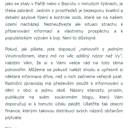
jako se staly v Paříži nebo v Bejrútu v minulých týdnech, je
třeba zabránit. Jedním z prostředků je bezesporu kvalitní a
detailní azylové řízení a kontrola osob, které se na našem
území nacházejí. Nezneužívejte ale situaci strachu k
přibarvování informací a vlastnímu prospěchu a k
populistickým výzvám k boji. Není to důstojné.
Pokud, jak píšete, jste doposud
„nehovořil s jediným
Vinohraďanem, který má na věc odlišný názor než Vy“
,
nabízím Vám, že si s Vámi velice rád na toto téma
pohovořím. Můžeme se pokusit nalézt shodu a upřesnit si
některé informace dříve, než o nich začneme veřejně psát.
Radniční zpravodaj má především sloužit k informování o
dění v obci a jejímu okolí. Názory starosty, prosím,
publikujte na svém soukromém blogu, který Vám
doporučuji si k tomuto účelu založit. Ušetříte tak obecní
finance, kterými takovou distribucí svých názorů občanům
plýtváte.