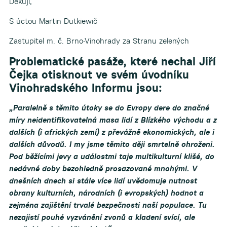
Děkuji,
S úctou Martin Dutkiewič
Zastupitel m. č. Brno-Vinohrady za Stranu zelených
Problematické pasáže, které nechal Jiří
Čejka otisknout ve svém úvodníku
Vinohradského Informu jsou:
„Paralelně s těmito útoky se do Evropy dere do značné
míry neidentifikovatelná masa lidí z Blízkého východu a z
dalších (i afrických zemí) z převážně ekonomických, ale i
dalších důvodů. I my jsme těmito ději smrtelně ohroženi.
Pod běžícími jevy a událostmi taje multikulturní klišé, do
nedávné doby bezohledně prosazované mnohými. V
dnešních dnech si stále více lidí uvědomuje nutnost
obrany kulturních, národních (i evropských) hodnot a
zejména zajištění trvalé bezpečnosti naší populace. Tu
nezajistí pouhé vyzvánění zvonů a kladení svící, ale