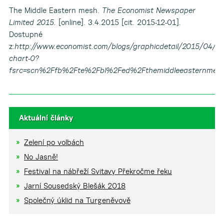
The Middle Eastern mesh.
The Economist Newspaper
Limited 2015.
[online]. 3.4.2015 [cit. 2015-12-01].
Dostupné
z:
http://www.economist.com/blogs/graphicdetail/2015/04/dai
chart-0?
fsrc=scn%2Ffb%2Fte%2Fbl%2Fed%2Fthemiddleeasternmes
Aktuální články
Zelení po volbách
No Jasně!
Festival na nábřeží Svitavy Překročme řeku
Jarní Sousedský Blešák 2018
Společný úklid na Turgeněvově