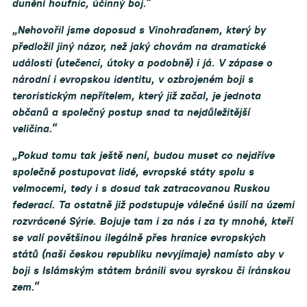
dunění houfnic, účinný boj.“
„Nehovořil jsme doposud s Vinohraďanem, který by
předložil jiný názor, než jaký chovám na dramatické
události (utečenci, útoky a podobně) i já. V zápase o
národní i evropskou identitu, v ozbrojeném boji s
teroristickým nepřítelem, který již začal, je jednota
občanů a společný postup snad ta nejdůležitější
veličina.“
„Pokud tomu tak ještě není, budou muset co nejdříve
společně postupovat lidé, evropské státy spolu s
velmocemi, tedy i s dosud tak zatracovanou Ruskou
federací. Ta ostatně již podstupuje válečné úsilí na území
rozvrácené Sýrie. Bojuje tam i za nás i za ty mnohé, kteří
se valí povětšinou ilegálně přes hranice evropských
států (naši českou republiku nevyjímaje) namísto aby v
boji s Islámským státem bránili svou syrskou či íránskou
zem.“