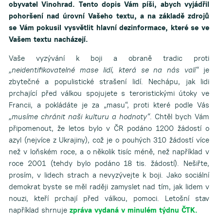
obyvatel Vinohrad. Tento dopis Vám píši, abych vyjádřil
pohoršení nad úrovní Vašeho textu, a na základě zdrojů
se Vám pokusil vysvětlit hlavní dezinformace, které se ve
Vašem textu nacházejí.
Vaše vyzývání k boji a obraně tradic proti
„neidentifikovatelné mase lidí, která se na nás valí“
je
zbytečné a populistické strašení lidí. Nechápu, jak lidi
prchající před válkou spojujete s teroristickými útoky ve
Francii, a pokládáte je za „masu“, proti které podle Vás
„musíme chránit naši kulturu a hodnoty“
. Chtěl bych Vám
připomenout, že letos bylo v ČR podáno 1200 žádostí o
azyl (nejvíce z Ukrajiny), což je o pouhých 310 žádostí více
než v loňském roce, a o několik tisíc méně, než například v
roce 2001 (tehdy bylo podáno 18 tis. žádostí). Nešiřte,
prosím, v lidech strach a nevyzývejte k boji. Jako sociální
demokrat byste se měl raději zamyslet nad tím, jak lidem v
nouzi, kteří prchají před válkou, pomoci. Letošní stav
například shrnuje
zpráva vydaná v minulém týdnu ČTK.