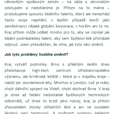
německým spolkovým zemím – na záda s obrovským
odstupem a nedoháníme je. Přitom na to máme –
produkujeme spoustu lokálního talentu, který ale nenachází
často svoje naplnění, v lepším případě končí jako
zaměstnanci nějaké globální korporace, v horším ani to ne.
Kraj přitom může udělat mnoho pro to, aby se rozvíjel jak
lokální podnikatelský talent, aby sem špičkoví lidé přicházeli
odjinud. Jsem přesvědčen, že víme, jak tyto věci změnit.
Jak tyto problémy hodláte změnit?
Kraj vytváří podmínky. Brno s přilehlým okolím dnes
představuje high-tech centrum středoevropského
významu, ale brněnské letiště – které je v majetku kraje –
nabízí jen dovolenkové lety, Mnichov a Londýn, což je málo;
chybí dálniční spojení na Vídeň, chybí obchvat Brna. V kraji
je dnes až fatální nedostatek špičkových technických
odborníků, už dnes to brzdí jeho rozvoj; kraj je přitom
zřizovatelem stovky středních škol a ani ve vysokém
školství není bezmocný. A možnosti podpory lokálních