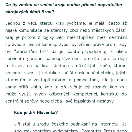
Co by změna ve vedení kraje mohla přinést obyvatelům
okrajových částí Brna?
Jednou z věcí, kterou kraji vyčítáme, je malá, často až
nijaká komunikace se starosty obcí nebo městských částí.
Kraj je přitom z logiky věci mezistupňem mezi centrální
správou a místní samosprávou, byl zřízen právě proto, aby
byl “starostům blíž”. Já jej často připodobňuji k jakési
servisní organizaci samosprávy obcí, protože tam se děje
to hlavní, ne na kraji. Jednou z důležitých změn, kterou
chceme zavést, je daleko silnější naslouchání obcím, jejich
starostům a zastupitelstvům a pomoc tam, kde je obec
sama příliš slabá, kde to překračuje její rozměr, kde kraj
může využít svých odborných kompetencí, kontaktů do
centrální správy nebo třeba i své legislativní iniciativy.
Kdo je Jiří Hlavenka?
Jiří stál u zrodu českého podnikání na internetu. Je
spoluzakladatelem vydavatelství Computer Press nebo