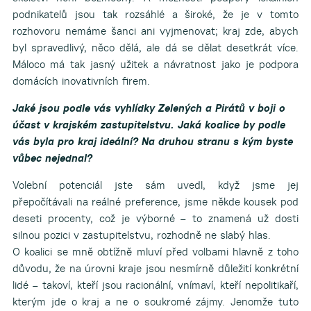
podnikatelů jsou tak rozsáhlé a široké, že je v tomto
rozhovoru nemáme šanci ani vyjmenovat; kraj zde, abych
byl spravedlivý, něco dělá, ale dá se dělat desetkrát více.
Máloco má tak jasný užitek a návratnost jako je podpora
domácích inovativních firem.
Jaké jsou podle vás vyhlídky Zelených a Pirátů v boji o
účast v krajském zastupitelstvu. Jaká koalice by podle
vás byla pro kraj ideální? Na druhou stranu s kým byste
vůbec nejednal?
Volební potenciál jste sám uvedl, když jsme jej
přepočítávali na reálné preference, jsme někde kousek pod
deseti procenty, což je výborné – to znamená už dosti
silnou pozici v zastupitelstvu, rozhodně ne slabý hlas.
O koalici se mně obtížně mluví před volbami hlavně z toho
důvodu, že na úrovni kraje jsou nesmírně důležití konkrétní
lidé – takoví, kteří jsou racionální, vnímaví, kteří nepolitikaří,
kterým jde o kraj a ne o soukromé zájmy. Jenomže tuto