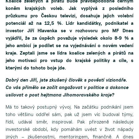
Koalice zelených a pirátů bude pravděpodobně černým
koněm krajských voleb. Jak vyplývá z posledního
průzkumu pro Českou televizi, dosahuje jejich volební
potenciál až na 12,5 %. Lídr kandidátky, podnikatel a
investor Jiří Hlavenka se v rozhovoru pro MF Dnes
vyjádřil, že za úspěch považuje výsledek okolo 8-9 % a
jeho ambicí je podílet se na vyjednávání o novém vedení
kraje. Zeptali jsme se lídra koalice zelených a pirátů na
jeho motivaci pro vstup do krajské politiky a cíle, s
kterými do tohoto boje jde.
Dobrý den Jiří, jste zkušený člověk s pověstí vizionáře.
Co vás přimělo se začít angažovat v politice a dokonce
usilovat o post hejtmana Jihomoravského kraje?
Má to takový postupný vývoj. Na začátku podnikání jsem
toho většinu oddřel sám, pak už jsem víc budoval týmy,
řídil, udával směr, inspiroval. Pak přirozeně následuje
investorské období, kdy pomáhám uvést v život nápady
jiných – zkušenostmi, mentoringem, finančně. A dnes