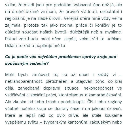
vidím, že mladí jsou pro podnikání vybaveni lépe než já, ale
na druhé straně vnímám, že úroveň vládnutí, celostátní i
regionální, je na slabé úrovni. Veřejná sféra mně vždy velmi
zajímala, protože tak jako rodina, práce či koníčky je to
důležitá součást našich životů, důležitější než si myslíme.
Pokud zde budu moci něco zlepšit, velmi rád to udělám.
Dělám to rád a naplňuje mě to.
Co je podle vás největším problémem správy kraje pod
současným vedením?
Mohl bych zmiňovat to, co už snad i každý ví –
netransparentnost, pletichaření a utajování toho, co kraj
dělá, zanedbaná dopravní situace, nekoncepčnost ve
vzdělávání a sociální práci, klientelismus a kamarádíčkování.
Ale zkusím od toho trochu poodstoupit. ČR i jeho regiony
včetně našeho kraje se dostaly časem na jakousi úroveň,
která je lepší než co bylo dříve, ale stále koukáme
vyspělému světu – švýcarským kantonům, rakouským nebo