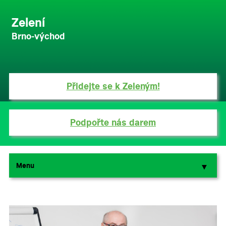
Zelení
Brno-východ
Přidejte se k Zeleným!
Podpořte nás darem
Menu
▼
▼