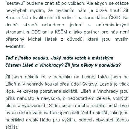
“sestavu” budeme znát až po volbách. Ale abych se otázce
nevyhýbal: myslím, že myšlením nám je blízké hnutí Žít
Brno a řadu kvalitních lidí vidím i na kandidátce ČSSD. Na
druhé straně nebudeme jednat s extrémistickými
stranami, s ODS ani s KSČM a jako partner pro nás není
přijatelný Michal Hašek z důvodů, které jsou myslím
evidentní.
Teď z jiného soudku. Jaký máte vztah k městským
částem Líšeň a Vinohrady? Žil jste někdy v paneláku?
Žil jsem několik let v paneláku na Lesné, takže jsem na
Líšeň a Vinohrady koukal přes údolí Svitavy. Lesná je však
lépe, velkoryseji postavené sídliště, Líšeň a Vinohrady jsou
příliš nahusto a navysoko, s nedostatkem zeleně, volných
ploch a vybavenosti. S tím se asi mnoho nadělat nedá, bylo
by ale dobré zachovat alespoň okolí těchto sídlišť, jako jsou
například areály Hádů pro vyžití a oddech obyvatel těchto
sídlišť.