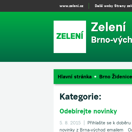
www.zeleni.cz
Další weby Strany ze
Zelení
Brno-výc
Hlavní stránka
Brno Židenic
Kategorie:
Odebírejte novinky
5. 8. 2015 |
Přihlašte se k doběru
novinky z Brna-východ emailem Od