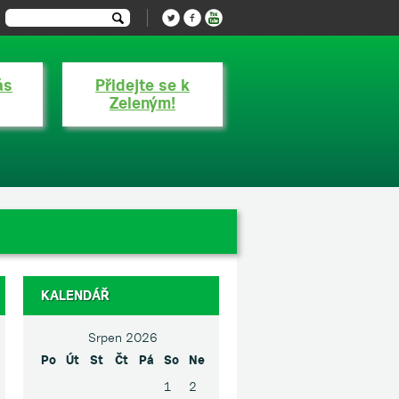
ás
Přidejte se k
Zeleným!
KALENDÁŘ
Srpen 2026
Po
Út
St
Čt
Pá
So
Ne
1
2