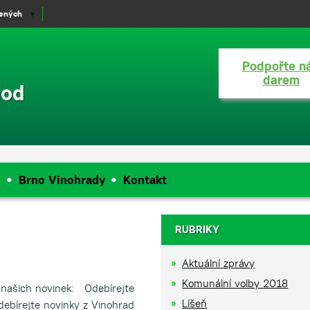
lených
▼
Podpořte n
darem
hod
e
Brno Vinohrady
Kontakt
RUBRIKY
Aktuální zprávy
Komunální volby 2018
 našich novinek: Odebírejte
Líšeň
ebírejte novinky z Vinohrad