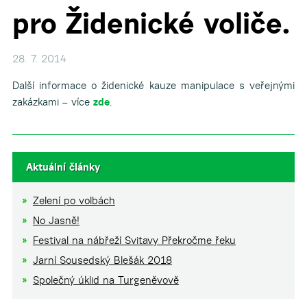
pro Židenické voliče.
▼
28. 7. 2014
Další informace o židenické kauze manipulace s veřejnými
zakázkami – více
zde
.
Aktuální články
Zelení po volbách
No Jasně!
Festival na nábřeží Svitavy Překročme řeku
Jarní Sousedský Blešák 2018
Společný úklid na Turgeněvově