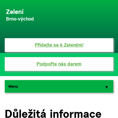
Zelení
Brno-východ
Přidejte se k Zeleným!
Podpořte nás darem
Menu
▼
▼
Důležitá informace