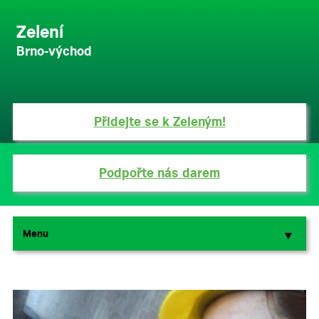
Zelení
Brno-východ
Přidejte se k Zeleným!
Podpořte nás darem
Menu
▼
▼