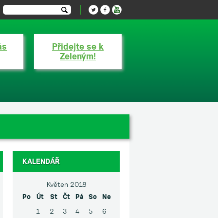
ás
Přidejte se k
Zeleným!
KALENDÁŘ
Květen 2018
Po
Út
St
Čt
Pá
So
Ne
1
2
3
4
5
6