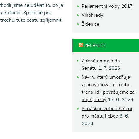
odli jsme se udělat to, co je
Parlamentní volby 2017
e sdružením Společně pro
Vinohrady
 trochu tuto cestu zpříjemnit.
Židenice
ZELENI.CZ
Zelená energie do
Senátu
1. 7. 2026
Návrh, který umožňuje
zpochybňovat identitu
trans lidí, považujeme za
nepřijatelný
15. 6. 2026
Přinášíme zelená řešení
pro města i obce
8. 6.
2026