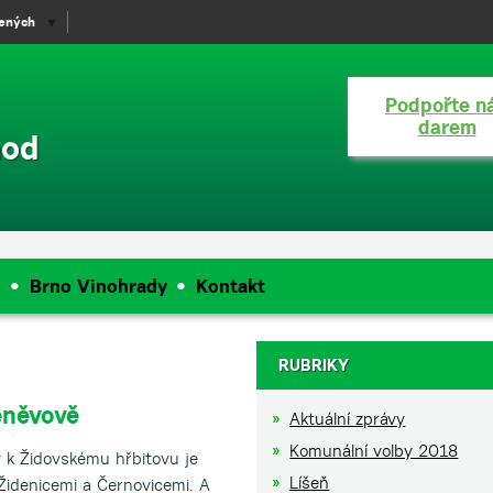
lených
▼
Podpořte n
darem
hod
e
Brno Vinohrady
Kontakt
RUBRIKY
eněvově
Aktuální zprávy
Komunální volby 2018
 k Židovskému hřbitovu je
Líšeň
idenicemi a Černovicemi. A