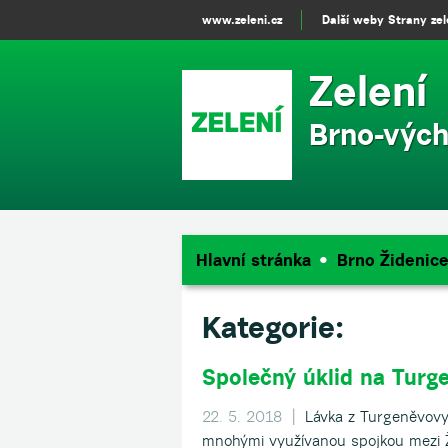
www.zeleni.cz
Další weby Strany ze
Zelení
Brno-výc
Hlavní stránka
Brno Židenic
Kategorie:
Společný úklid na Turg
22. 5. 2018 |
Lávka z Turgeněvovy
mnohými využívanou spojkou mezi Ž