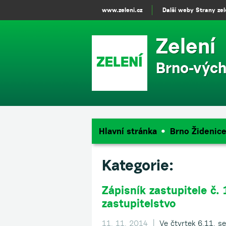
www.zeleni.cz
Další weby Strany ze
Zelení
Brno-výc
Hlavní stránka
Brno Židenic
Kategorie:
Zápisník zastupitele č. 
zastupitelstvo
11. 11. 2014 |
Ve čtvrtek 6.11. se