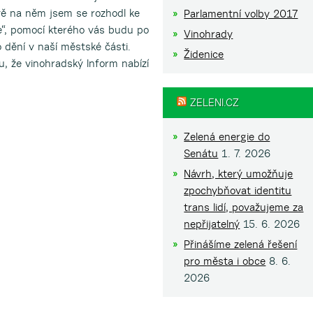
vě na něm jsem se rozhodl ke
Parlamentní volby 2017
le“, pomocí kterého vás budu po
Vinohrady
 dění v naší městské části.
Židenice
u, že vinohradský Inform nabízí
ZELENI.CZ
Zelená energie do
Senátu
1. 7. 2026
Návrh, který umožňuje
zpochybňovat identitu
trans lidí, považujeme za
nepřijatelný
15. 6. 2026
Přinášíme zelená řešení
pro města i obce
8. 6.
2026