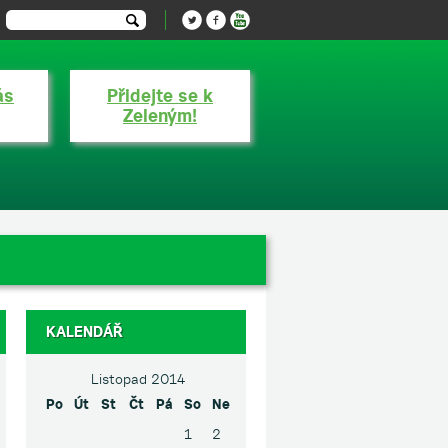
ás
Přidejte se k
Zeleným!
KALENDÁŘ
Listopad 2014
Po
Út
St
Čt
Pá
So
Ne
1
2