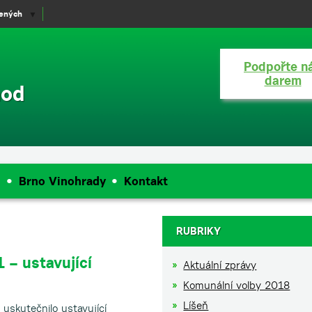
lených
▼
Podpořte n
darem
hod
e
Brno Vinohrady
Kontakt
RUBRIKY
1 – ustavující
Aktuální zprávy
Komunální volby 2018
Líšeň
 uskutečnilo ustavující